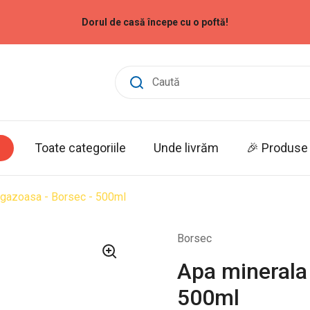
Dorul de casă începe cu o poftă!
Toate categoriile
Unde livrăm
🎉 Produse 
ogazoasa - Borsec - 500ml
Borsec
Apa minerala
500ml