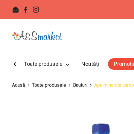
Sari la
Email
Facebook
Instagram
Toate produsele
Noutăți
Promoții
›
›
›
Acasă
Toate produsele
Bauturi
Apa minerala carb