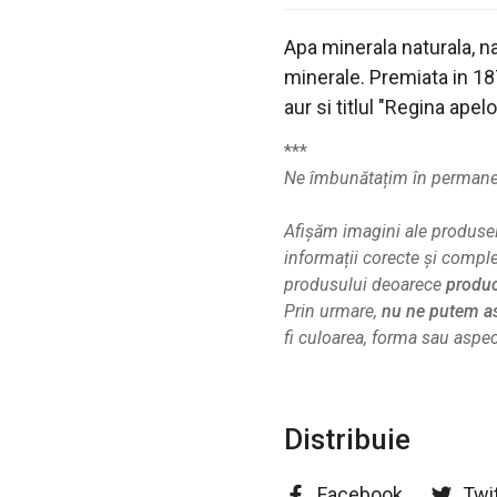
Apa minerala naturala, n
minerale. Premiata in 18
aur si titlul "Regina apel
***
Ne îmbunătațim în permanenț
Afișăm imagini ale produsel
informații corecte și compl
produsului deoarece
produc
Prin urmare,
nu ne putem as
fi culoarea, forma sau aspect
Distribuie
Facebook
Twi