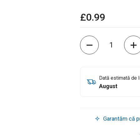
£0.99
Cantitate
Dată estimată de l
August
Garantăm că pro