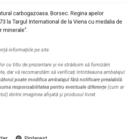
atural carbogazoasa. Borsec. Regina apelor
73 la Targul International de la Viena cu medalia de
or minerale".
ă informațiile pe site.
or cu titlu de prezentare și ne străduim să furnizăm
ete, dar vă recomandăm să verificați întotdeauna ambalajul
ătorul poate modifica ambalajul fără notificare prealabilă
.
uma responsabilitatea pentru eventuale diferențe
(cum ar
ul) dintre imaginea afișată și produsul livrat.
tter
Pinterest