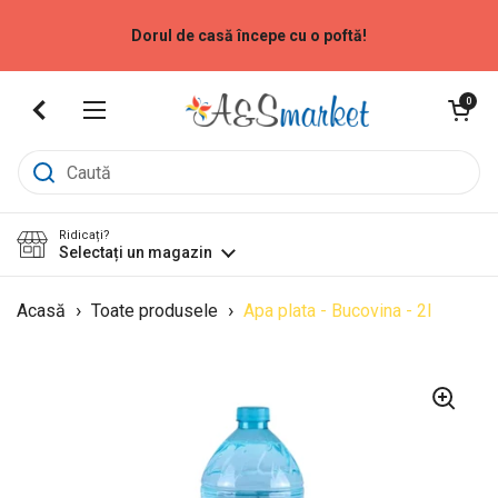
Sari la
Dorul de casă începe cu o poftă!
Deschide coș
0
Deschide meniu
Ridicați?
Selectați un magazin
›
›
Acasă
Toate produsele
Apa plata - Bucovina - 2l