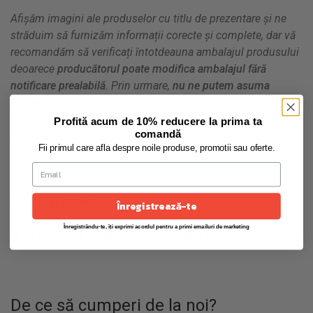
Afișăm imagini ale produselor cu titlu de prezentare și ne
străduim să furnizăm informații corecte și complete, dar vă
recomandăm să verificați întotdeauna ambalajul produsului
deoarece
producătorul poate modifica ambalajul fără
notificare prealabilă
. Prin urmare,
nu ne putem asuma
responsabilitatea pentru eventuale diferențe
(cum ar fi
culoarea, forma sau aspectul) dintre imaginea afișată și
Profită acum de 10% reducere la prima ta
comandă
produsul livrat.
Fii primul care afla despre noile produse, promotii sau oferte.
Distribuie
Înregistrează-te
Înregistrându-te, îți exprimi acordul pentru a primi emailuri de marketing
Facebook
Twitter
Pinterest
De ce să cumperi de la noi?