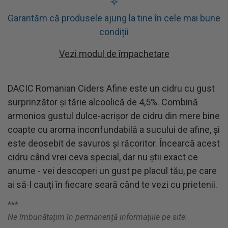
Garantăm că produsele ajung la tine în cele mai bune
condiții
Vezi modul de împachetare
DACIC Romanian Ciders Afine este un cidru cu gust
surprinzător și tărie alcoolică de 4,5%. Combină
armonios gustul dulce-acrișor de cidru din mere bine
coapte cu aroma inconfundabilă a sucului de afine, și
este deosebit de savuros și răcoritor. Încearcă acest
cidru când vrei ceva special, dar nu știi exact ce
anume - vei descoperi un gust pe placul tău, pe care
ai să-l cauți în fiecare seară când te vezi cu prietenii.
***
Ne îmbunătațim în permanență informațiile pe site.