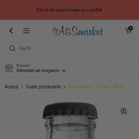
Sari la
Dorul de casă începe cu o poftă!
Deschide coș
0
Deschide meniu
Ridicați?
Selectați un magazin
›
›
Acasă
Toate produsele
Cidru Dacic - Zarea - Afine