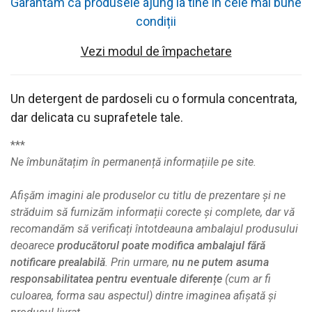
Garantăm că produsele ajung la tine în cele mai bune
condiții
Vezi modul de împachetare
Un detergent de pardoseli cu o formula concentrata,
dar delicata cu suprafetele tale.
***
Ne îmbunătațim în permanență informațiile pe site.
Afișăm imagini ale produselor cu titlu de prezentare și ne
străduim să furnizăm informații corecte și complete, dar vă
recomandăm să verificați întotdeauna ambalajul produsului
deoarece
producătorul poate modifica ambalajul fără
notificare prealabilă
. Prin urmare,
nu ne putem asuma
responsabilitatea pentru eventuale diferențe
(cum ar fi
culoarea, forma sau aspectul) dintre imaginea afișată și