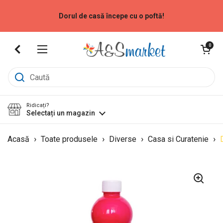
Sari la
Dorul de casă începe cu o poftă!
Deschide coș
0
Deschide meniu
Ridicați?
Selectați un magazin
›
›
›
›
Acasă
Toate produsele
Diverse
Casa si Curatenie