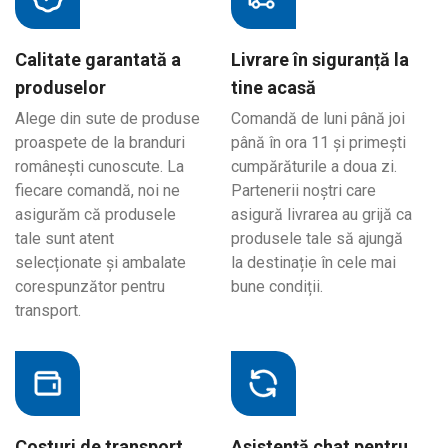
Calitate garantată a
Livrare în siguranță la
produselor
tine acasă
Alege din sute de produse
Comandă de luni până joi
proaspete de la branduri
până în ora 11 și primești
românești cunoscute. La
cumpărăturile a doua zi.
fiecare comandă, noi ne
Partenerii noștri care
asigurăm că produsele
asigură livrarea au grijă ca
tale sunt atent
produsele tale să ajungă
selecționate și ambalate
la destinație în cele mai
corespunzător pentru
bune condiții.
transport.
Costuri de transport
Asistență chat pentru