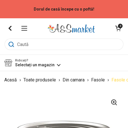
Sari la
Dorul de casă începe cu o poftă!
Deschide coș
0
Deschide meniu
Ridicați?
Selectați un magazin
›
›
›
›
Acasă
Toate produsele
Din camara
Fasole
Fasole c