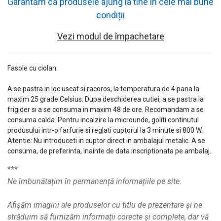
Garantăm că produsele ajung la tine în cele mai bune
condiții
Vezi modul de împachetare
Fasole cu ciolan.
A se pastra in loc uscat si racoros, la temperatura de 4 pana la
maxim 25 grade Celsius. Dupa deschiderea cutiei, a se pastra la
frigider si a se consuma in maxim 48 de ore. Recomandam a se
consuma calda. Pentru incalzire la microunde, goliti continutul
produsului intr-o farfurie si reglati cuptorul la 3 minute si 800 W.
Atentie: Nu introduceti in cuptor direct in ambalajul metalic. A se
consuma, de preferinta, inainte de data inscriptionata pe ambalaj.
***
Ne îmbunătațim în permanență informațiile pe site.
Afișăm imagini ale produselor cu titlu de prezentare și ne
străduim să furnizăm informații corecte și complete, dar vă