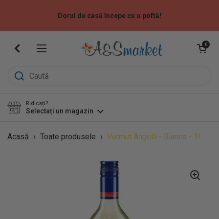
Sari la
Dorul de casă începe cu o poftă!
Deschide coș
0
Deschide meniu
Ridicați?
Selectați un magazin
›
›
Acasă
Toate produsele
Vermut Angelli - Bianco - 1l