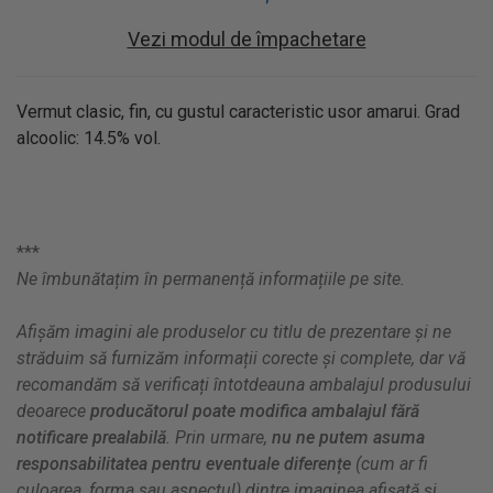
Vezi modul de împachetare
Vermut clasic, fin, cu gustul caracteristic usor amarui. Grad
alcoolic: 14.5% vol.
***
Ne îmbunătațim în permanență informațiile pe site.
Afișăm imagini ale produselor cu titlu de prezentare și ne
străduim să furnizăm informații corecte și complete, dar vă
recomandăm să verificați întotdeauna ambalajul produsului
deoarece
producătorul poate modifica ambalajul fără
notificare prealabilă
. Prin urmare,
nu ne putem asuma
responsabilitatea pentru eventuale diferențe
(cum ar fi
culoarea, forma sau aspectul) dintre imaginea afișată și