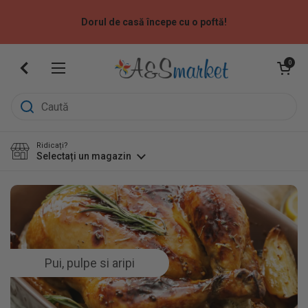
Sari la
Dorul de casă începe cu o poftă!
Deschide coș
0
Deschide meniu
Ridicați?
Selectați un magazin
Pui, pulpe si aripi