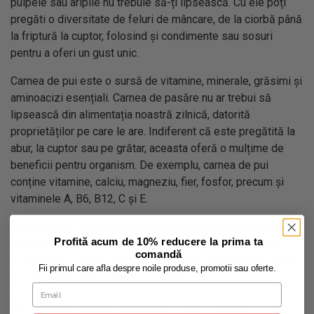
pulpele sau aripile nu trebuie să-ți lipsească. Cu ele poți
pregăti o diversitate de feluri de mâncare, de la ciorbă până
la friptură la cuptor, folosind și condimente sau sosuri
pentru a oferi un gust unic.
Carnea de pui este o sursă de vitamine, minerale, grăsimi și
aminoacizi esențiali. Carnea de pasăre nu ar trebui să
lipsească din alimentația noastră zilnică, datorită
proprietăților pe care le are. Indiferent că este pregătită la
abur, la cuptor sau pe grătar, aceasta oferă o mulțime de
beneficii pentru organism. De exemplu, carnea de pui
conține vitamine, calciu, magneziu, fier, fosfor, precum și
vitaminele A, B6, B12, C și E.
Carnea de pui este mai puțin grasă, fiind ideală pentru cei
Profită acum de 10% reducere la prima ta
care se află la dietă. Fie că alegi pulpe de pui, aripi sau
comandă
puiul întreg, rețetele culinare sunt foarte diversificate, deci îl
Fii primul care afla despre noile produse, promotii sau oferte.
poți pregăti într-o mulțime de feluri.
Vino la A&S Market și alege sortimentul preferat din carne