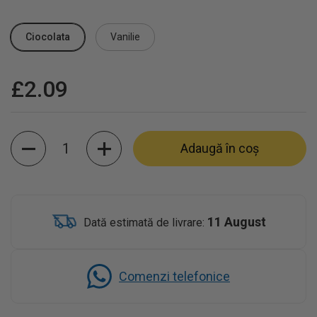
Ciocolata
Vanilie
£2.09
Cantitate
Adaugă în coș
11 August
Dată estimată de livrare:
Comenzi telefonice