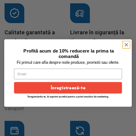
Calitate garantată a
Livrare în siguranță la
produselor
tine acasă
Alege din sute de produse
Comandă de luni până joi
Profită acum de 10% reducere la prima ta
comandă
proaspete de la branduri
până în ora 11 și primești
Fii primul care afla despre noile produse, promotii sau oferte.
românești cunoscute. La
cumpărăturile a doua zi.
fiecare comandă, noi ne
Partenerii noștri care
asigurăm că produsele
asigură livrarea au grijă ca
tale sunt atent
produsele tale să ajungă
Înregistrează-te
selecționate și ambalate
la destinație în cele mai
Înregistrându-te, îți exprimi acordul pentru a primi emailuri de marketing
corespunzător pentru
bune condiții.
transport.