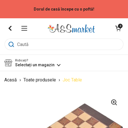
Sari la
Dorul de casă începe cu o poftă!
Deschide coș
0
Deschide meniu
Ridicați?
Selectați un magazin
›
›
Acasă
Toate produsele
Joc Table