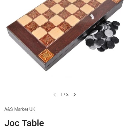
1
/
2
A&S Market UK
Joc Table