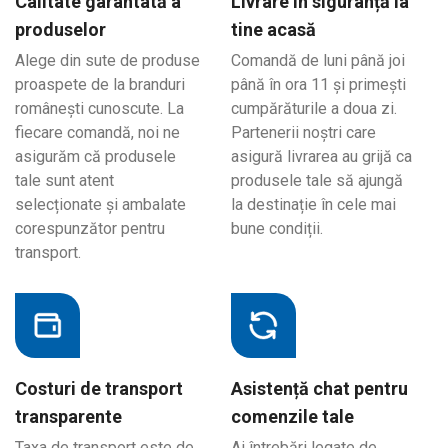
Calitate garantată a
Livrare în siguranță la
produselor
tine acasă
Alege din sute de produse
Comandă de luni până joi
proaspete de la branduri
până în ora 11 și primești
românești cunoscute. La
cumpărăturile a doua zi.
fiecare comandă, noi ne
Partenerii noștri care
asigurăm că produsele
asigură livrarea au grijă ca
tale sunt atent
produsele tale să ajungă
selecționate și ambalate
la destinație în cele mai
corespunzător pentru
bune condiții.
transport.
Costuri de transport
Asistență chat pentru
transparente
comenzile tale
Taxa de transport este de
Ai întrebări legate de