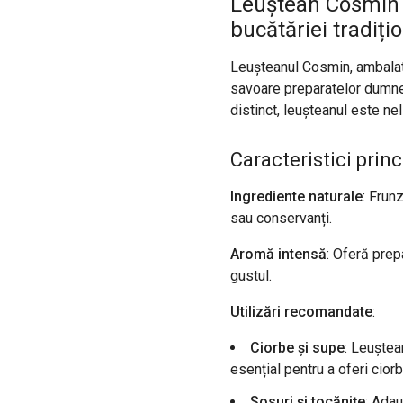
Leuștean Cosmin 
bucătăriei tradiți
Leușteanul Cosmin, ambalat
savoare preparatelor dumne
distinct, leușteanul este ne
Caracteristici princ
Ingrediente naturale
: Frun
sau conservanți.
Aromă intensă
: Oferă prep
gustul.
Utilizări recomandate
:
Ciorbe și supe
: Leuștea
esențial pentru a oferi cio
Sosuri și tocănițe
: Ada