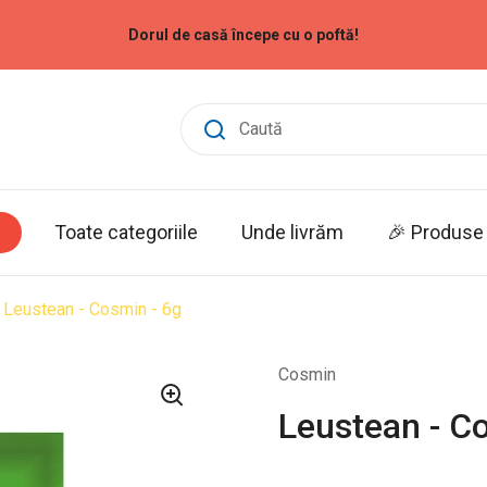
Dorul de casă începe cu o poftă!
Toate categoriile
Unde livrăm
🎉 Produse 
Leustean - Cosmin - 6g
Cosmin
Leustean - C