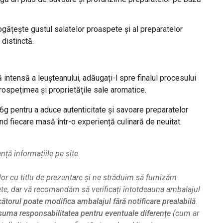
ogățește gustul salatelor proaspete și al preparatelor
 distinctă.
intensă a leușteanului, adăugați-l spre finalul procesului
rospețimea și proprietățile sale aromatice.
g pentru a aduce autenticitate și savoare preparatelor
 fiecare masă într-o experiență culinară de neuitat.
ă informațiile pe site.
or cu titlu de prezentare și ne străduim să furnizăm
ete, dar vă recomandăm să verificați întotdeauna ambalajul
ătorul poate modifica ambalajul fără notificare prealabilă
.
uma responsabilitatea pentru eventuale diferențe
(cum ar