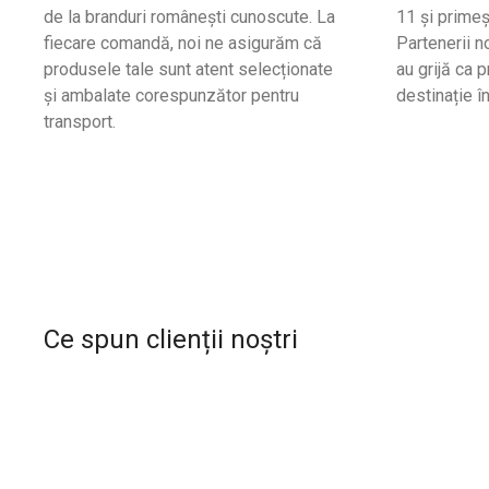
de la branduri românești cunoscute. La
11 și primeș
fiecare comandă, noi ne asigurăm că
Partenerii no
produsele tale sunt atent selecționate
au grijă ca 
și ambalate corespunzător pentru
destinație î
transport.
Ce spun clienții noștri