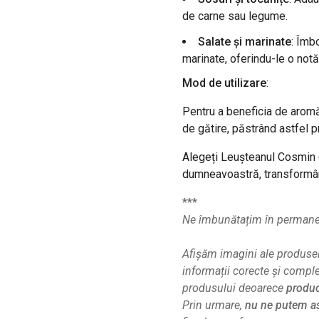
de carne sau legume.
Salate și marinate
: Îmb
marinate, oferindu-le o notă
Mod de utilizare
:
Pentru a beneficia de aromă 
de gătire, păstrând astfel p
Alegeți Leușteanul Cosmin 6
dumneavoastră, transformând
***
Ne îmbunătațim în permanenț
Afișăm imagini ale produsel
informații corecte și compl
produsului deoarece
produc
Prin urmare,
nu ne putem as