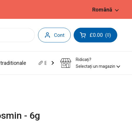
Limbă
Română
£0.00
Cont
(
)
0
Deschide coșul
Ridicați?
traditionale
🥖 Brutarie&Patiserie
Selectați un magazin
osmin - 6g