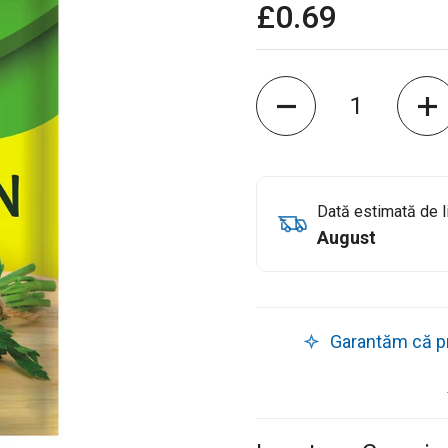
£0.69
Cantitate
Dată estimată de l
August
Garantăm că pro