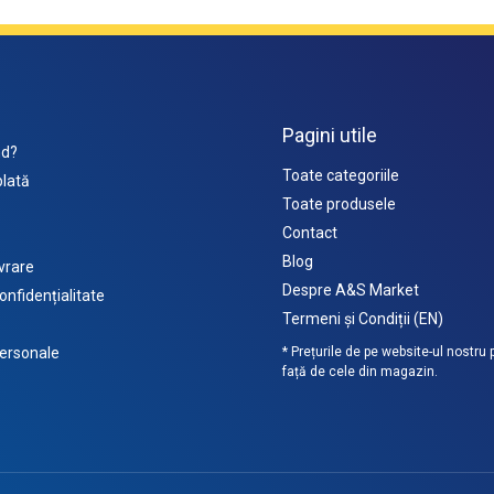
Pagini utile
d?
Toate categoriile
lată
Toate produsele
Contact
Blog
ivrare
Despre A&S Market
confidențialitate
Termeni și Condiții (EN)
ersonale
* Prețurile de pe website-ul nostru po
față de cele din magazin.