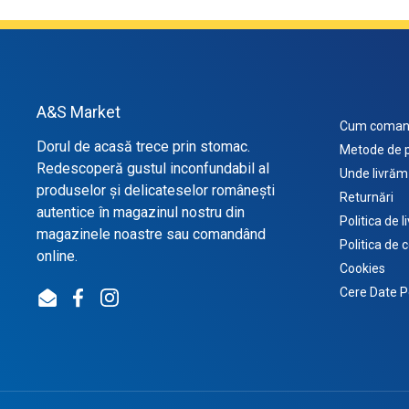
A&S Market
Cum coman
Dorul de acasă trece prin stomac.
Metode de p
Redescoperă gustul inconfundabil al
Unde livrăm
produselor și delicateselor românești
Returnări
autentice în magazinul nostru din
Politica de l
magazinele noastre sau comandând
Politica de 
online.
Cookies
Cere Date P
Email
Facebook
Instagram