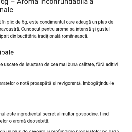
6g – Aroma inconfundabilă a
onale
 în plic de 6g, este condimentul care adaugă un plus de
avoastră. Cunoscut pentru aroma sa intensă și gustul
lipsit din bucătăria tradițională românească.
ipale
ze uscate de leuștean de cea mai bună calitate, fără aditivi
aratelor o notă proaspătă și revigorantă, îmbogățindu-le
nul este ingredientul secret al multor gospodine, fiind
rbelor o aromă deosebită.
ugă un plus de savoare și profunzime preparatelor pe bază