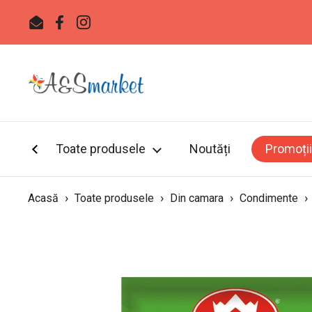
Sari la
Email
Facebook
Instagram
Toate produsele
Noutăți
Promoții
›
›
›
›
Acasă
Toate produsele
Din camara
Condimente