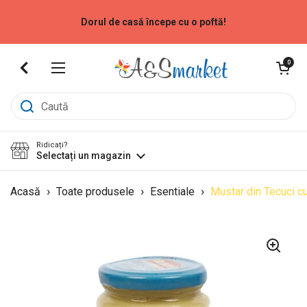
Sari la
Dorul de casă începe cu o poftă!
Deschide coș
0
Deschide meniu
Ridicați?
Selectați un magazin
›
›
›
Acasă
Toate produsele
Esentiale
Mustar din Tecuci c