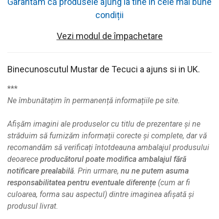
Garantăm că produsele ajung la tine în cele mai bune
condiții
Vezi modul de împachetare
Binecunoscutul Mustar de Tecuci a ajuns si in UK.
***
Ne îmbunătațim în permanență informațiile pe site.
Afișăm imagini ale produselor cu titlu de prezentare și ne
străduim să furnizăm informații corecte și complete, dar vă
recomandăm să verificați întotdeauna ambalajul produsului
deoarece
producătorul poate modifica ambalajul fără
notificare prealabilă
. Prin urmare,
nu ne putem asuma
responsabilitatea pentru eventuale diferențe
(cum ar fi
culoarea, forma sau aspectul) dintre imaginea afișată și
produsul livrat.