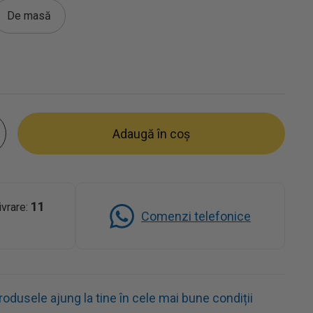
De masă
Adaugă în coș
11
ivrare:
Comenzi telefonice
dusele ajung la tine în cele mai bune condiții