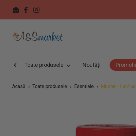
Sari la
Email
Facebook
Instagram
Toate produsele
Noutăți
Promoții
›
›
›
Acasă
Toate produsele
Esentiale
Mustar - LaMinu