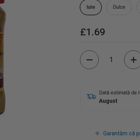
Iute
Dulce
£1.69
Cantitate
Dată estimată de l
August
Garantăm că pro