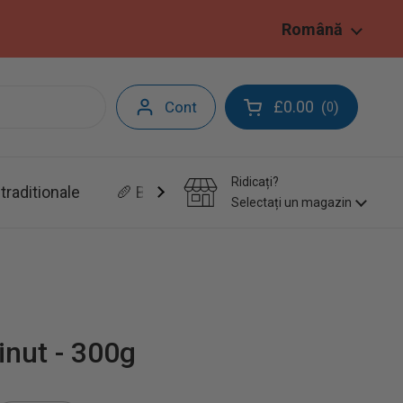
Limbă
Română
£0.00
Cont
(
)
0
Deschide coșul
Ridicați?
traditionale
🥖 Brutarie&Patiserie
Selectați un magazin
inut - 300g