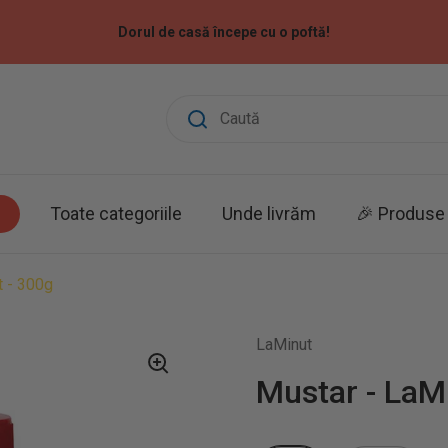
Dorul de casă începe cu o poftă!
Toate categoriile
Unde livrăm
🎉 Produse 
t - 300g
LaMinut
Mustar - LaM