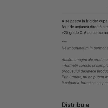
A se pastra la frigider după
ferit de acțiunea directă a 
+25 grade C. A se consuma d
***
Ne îmbunătațim în permanenț
Afișăm imagini ale produsel
informații corecte și compl
produsului deoarece
produc
Prin urmare,
nu ne putem as
fi culoarea, forma sau aspect
Distribuie