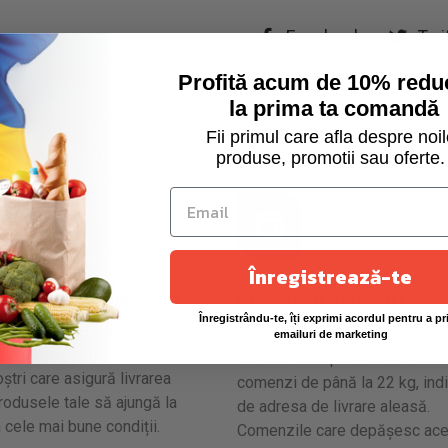
Facebook
Twi
Profită acum de 10% redu
la prima ta comandă
Fii primul care afla despre noil
produse, promotii sau oferte.
Înregistrează-te
 siguranță la tine acasă
Costuri de transport
Înregistrându-te, îți exprimi acordul pentru a pr
transparente
uni până joi până în ora
emailuri de marketing
ti cumpărăturile a doua zi.
Taxa de transport este de £9.
ștri care asigură livrarea
comenzi de până la 22 kg, indi
produsele tale să ajungă la
de adresa de livrare aleasă.
n cele mai bune condiții.
Comenzile care depășesc ac