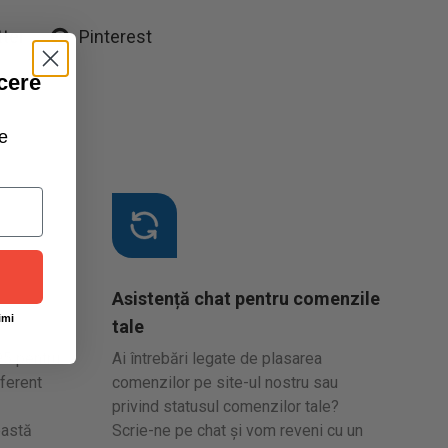
tter
Pinterest
cere
e
Asistență chat pentru comenzile
imi
tale
95 pentru
Ai întrebări legate de plasarea
ferent
comenzilor pe site-ul nostru sau
privind statusul comenzilor tale?
eastă
Scrie-ne pe chat și vom reveni cu un