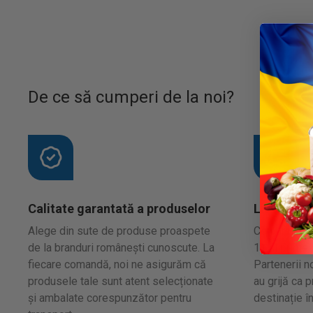
De ce să cumperi de la noi?
Calitate garantată a produselor
Livrare în
Alege din sute de produse proaspete
Comandă de l
de la branduri românești cunoscute. La
11 și primeș
fiecare comandă, noi ne asigurăm că
Partenerii no
produsele tale sunt atent selecționate
au grijă ca 
și ambalate corespunzător pentru
destinație î