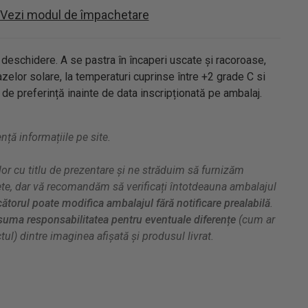
Vezi modul de împachetare
 deschidere. A se pastra în încaperi uscate și racoroase,
razelor solare, la temperaturi cuprinse între +2 grade C si
e preferință inainte de data inscripționată pe ambalaj.
ă informațiile pe site.
or cu titlu de prezentare și ne străduim să furnizăm
ete, dar vă recomandăm să verificați întotdeauna ambalajul
ătorul poate modifica ambalajul fără notificare prealabilă
.
uma responsabilitatea pentru eventuale diferențe
(cum ar
ul) dintre imaginea afișată și produsul livrat.