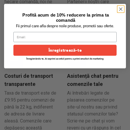
fiecare comandă, noi ne
Partenerii noștri care
asigurăm că produsele
asigură livrarea au grijă ca
Profită acum de 10% reducere la prima ta
tale sunt atent
produsele tale să ajungă
comandă
selecționate și ambalate
la destinație în cele mai
Fii primul care afla despre noile produse, promotii sau oferte.
corespunzător pentru
bune condiții.
transport.
Înregistrează-te
Înregistrându-te, îți exprimi acordul pentru a primi emailuri de marketing
Costuri de transport
Asistență chat pentru
transparente
comenzile tale
Taxa de transport este de
Ai întrebări legate de
£9.95 pentru comenzi de
plasarea comenzilor pe
până la 22 kg, indiferent
site-ul nostru sau privind
de adresa de livrare
statusul comenzilor tale?
aleasă. Comenzile care
Scrie-ne pe chat și vom
depășesc această
reveni cu un răspuns în cel