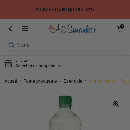
Sari la
Dorul de casă începe cu o poftă!
Deschide coș
0
Deschide meniu
Ridicați?
Selectați un magazin
›
›
›
Acasă
Toate produsele
Esentiale
Otet alimetar - Rega