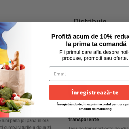
Distribuie
Profită acum de 10% redu
Facebook
Twi
la prima ta comandă
Fii primul care afla despre noil
produse, promotii sau oferte.
Înregistrează-te
Înregistrându-te, îți exprimi acordul pentru a pr
emailuri de marketing
 siguranță la tine acasă
Costuri de transport
transparente
uni până joi până în ora
ti cumpărăturile a doua zi.
Taxa de transport este de £9.