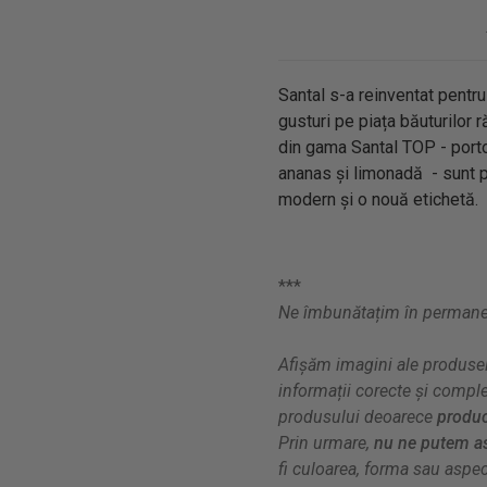
Santal s-a reinventat pentr
gusturi pe piața băuturilor 
din gama Santal TOP - portoca
ananas și limonadă - sunt 
modern și o nouă etichetă.
***
Ne îmbunătațim în permanenț
Afișăm imagini ale produsel
informații corecte și compl
produsului deoarece
produc
Prin urmare,
nu ne putem as
fi culoarea, forma sau aspect