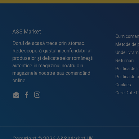
A&S Market
Cum coman
Dorul de acasă trece prin stomac.
Metode de p
Redescoperă gustul inconfundabil al
Unde livrăm
produselor și delicateselor românești
Returnări
autentice în magazinul nostru din
Politica de l
magazinele noastre sau comandând
Politica de 
online.
Cookies
Cere Date P
Email
Facebook
Instagram
Copyright © 2026
A&S Market UK
.