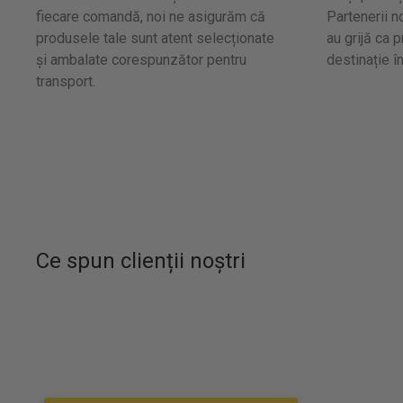
fiecare comandă, noi ne asigurăm că
Partenerii no
produsele tale sunt atent selecționate
au grijă ca 
și ambalate corespunzător pentru
destinație î
transport.
Ce spun clienții noștri