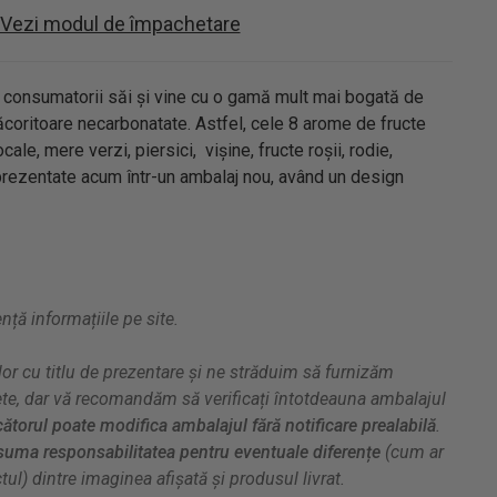
Vezi modul de împachetare
u consumatorii săi și vine cu o gamă mult mai bogată de
răcoritoare necarbonatate. Astfel, cele 8 arome de fructe
le, mere verzi, piersici, vișine, fructe roșii, rodie,
prezentate acum într-un ambalaj nou, având un design
ă informațiile pe site.
or cu titlu de prezentare și ne străduim să furnizăm
ete, dar vă recomandăm să verificați întotdeauna ambalajul
ătorul poate modifica ambalajul fără notificare prealabilă
.
uma responsabilitatea pentru eventuale diferențe
(cum ar
ul) dintre imaginea afișată și produsul livrat.