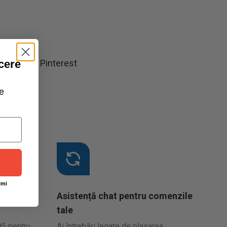
cere
tter
Pinterest
e
imi
Asistență chat pentru comenzile
tale
95 pentru
Ai întrebări legate de plasarea