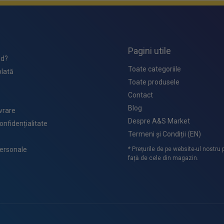
Pagini utile
d?
Toate categoriile
lată
Toate produsele
Contact
Blog
ivrare
Despre A&S Market
confidențialitate
Termeni și Condiții (EN)
ersonale
* Prețurile de pe website-ul nostru po
față de cele din magazin.