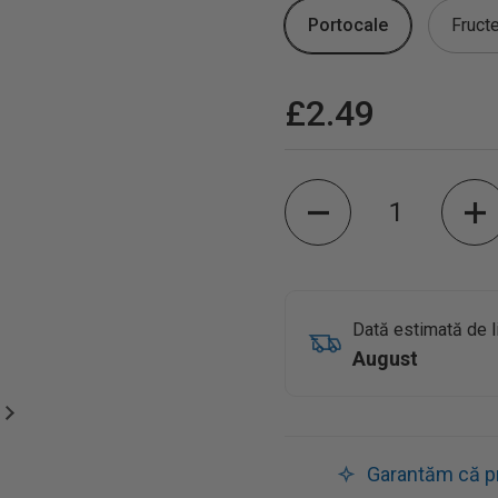
Portocale
Fructe
£2.49
Cantitate
Dată estimată de l
August
Garantăm că pro