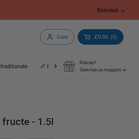
Limbă
Română
£0.00
Cont
(
)
0
Deschide coșul
Ridicați?
traditionale
🥖 Brutarie&Patiserie
Selectați un magazin
fructe - 1.5l