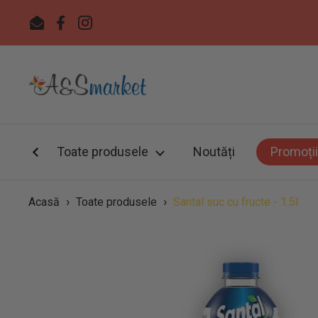
Sari la
Email
Facebook
Instagram
Toate produsele
Noutăți
Promoții
›
›
Acasă
Toate produsele
Santal suc cu fructe - 1.5l