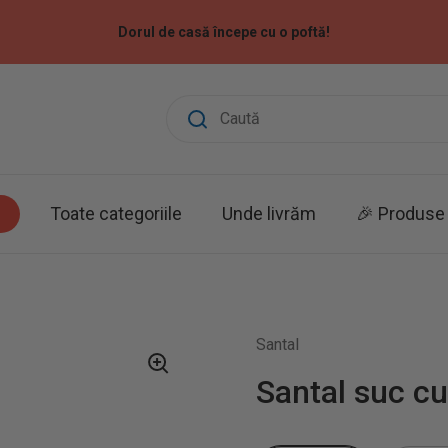
Dorul de casă începe cu o poftă!
Toate categoriile
Unde livrăm
🎉 Produse 
Santal
Santal suc cu 