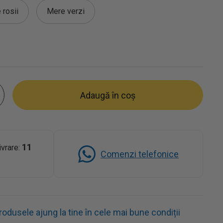
 rosii
Mere verzi
Adaugă în coș
11
ivrare:
Comenzi telefonice
dusele ajung la tine în cele mai bune condiții