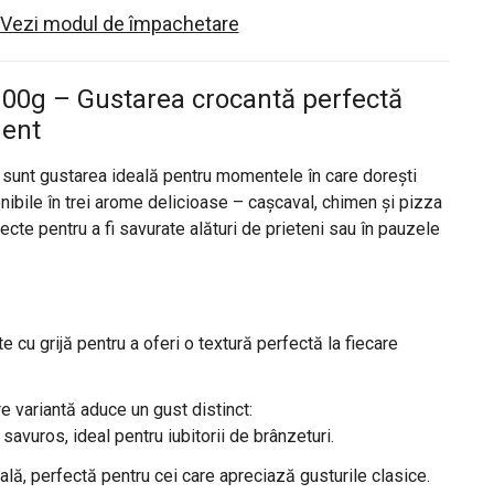
Vezi modul de împachetare
 100g – Gustarea crocantă perfectă
ment
 sunt gustarea ideală pentru momentele în care dorești
nibile în trei arome delicioase – cașcaval, chimen și pizza
cte pentru a fi savurate alături de prieteni sau în pauzele
te cu grijă pentru a oferi o textură perfectă la fiecare
re variantă aduce un gust distinct:
i savuros, ideal pentru iubitorii de brânzeturi.
nală, perfectă pentru cei care apreciază gusturile clasice.