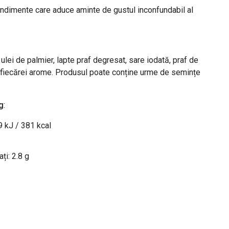
ndimente care aduce aminte de gustul inconfundabil al
 ulei de palmier, lapte praf degresat, sare iodată, praf de
 fiecărei arome. Produsul poate conține urme de semințe
g
:
9 kJ / 381 kcal
ați: 2.8 g