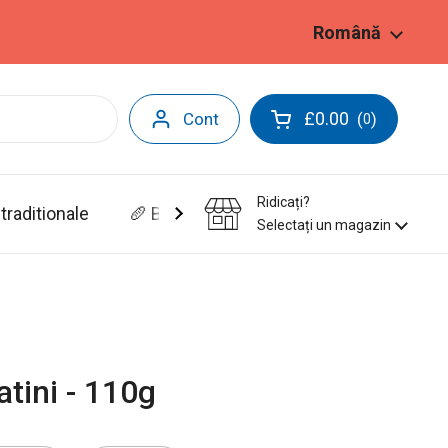
Limbă
Română
£0.00
Cont
(
)
0
Deschide coșul
Ridicați?
traditionale
🥖 Brutarie&Patiserie
Selectați un magazin
atini - 110g