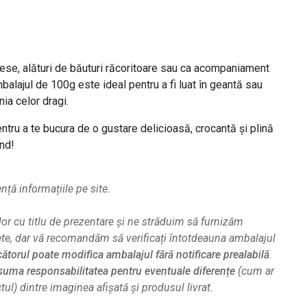
ese, alături de băuturi răcoritoare sau ca acompaniament
balajul de 100g este ideal pentru a fi luat în geantă sau
nia celor dragi.
ntru a te bucura de o gustare delicioasă, crocantă și plină
ând!
ă informațiile pe site.
or cu titlu de prezentare și ne străduim să furnizăm
ete, dar vă recomandăm să verificați întotdeauna ambalajul
ătorul poate modifica ambalajul fără notificare prealabilă
.
uma responsabilitatea pentru eventuale diferențe
(cum ar
ul) dintre imaginea afișată și produsul livrat.