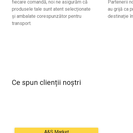
fiecare comandă, noi ne asigurăm că
Partenerii no
produsele tale sunt atent selecționate
au grijă ca 
și ambalate corespunzător pentru
destinație î
transport.
Ce spun clienții noștri