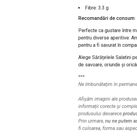
Fibre: 3.3 g
Recomandări de consum
:
Perfecte ca gustare între m
pentru diverse aperitive. Am
pentru a fi savurat în compa
Alege Sărățelele Salatini pe
de savoare, oriunde și oric
***
Ne îmbunătațim în permanenț
Afișăm imagini ale produsel
informații corecte și compl
produsului deoarece
produc
Prin urmare,
nu ne putem as
fi culoarea, forma sau aspect