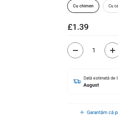
Cu chimen
Cu c
£1.39
Cantitate
Dată estimată de l
August
Garantăm că pro