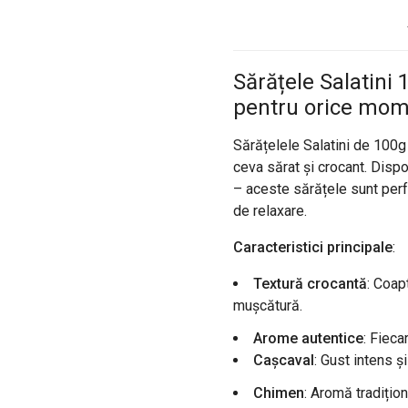
Sărățele Salatini
pentru orice mo
Sărățelele Salatini de 100g
ceva sărat și crocant. Dispo
– aceste sărățele sunt perfe
de relaxare.
Caracteristici principale
:
Textură crocantă
: Coap
mușcătură.
Arome autentice
: Fieca
Cașcaval
: Gust intens ș
Chimen
: Aromă tradițio