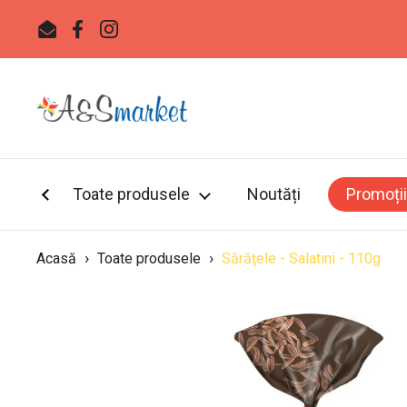
Sari la
Email
Facebook
Instagram
Toate produsele
Noutăți
Promoții
›
›
Acasă
Toate produsele
Sărățele - Salatini - 110g