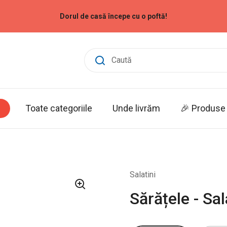
Dorul de casă începe cu o poftă!
Toate categoriile
Unde livrăm
🎉 Produse 
Salatini
Sărățele - Sal