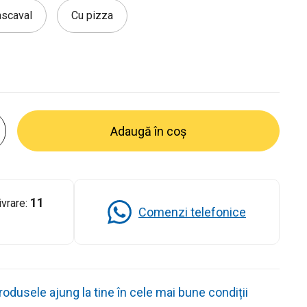
ascaval
Cu pizza
Adaugă în coș
11
ivrare:
Comenzi telefonice
dusele ajung la tine în cele mai bune condiții