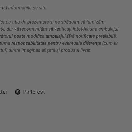
ă informațiile pe site.
or cu titlu de prezentare și ne străduim să furnizăm
ete, dar vă recomandăm să verificați întotdeauna ambalajul
ătorul poate modifica ambalajul fără notificare prealabilă
.
uma responsabilitatea pentru eventuale diferențe
(cum ar
ul) dintre imaginea afișată și produsul livrat.
tter
Pinterest