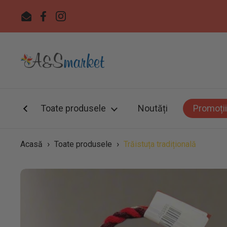
Sari la
Email
Facebook
Instagram
Toate produsele
Noutăți
Promoții
›
›
Acasă
Toate produsele
Trăistuța tradițională