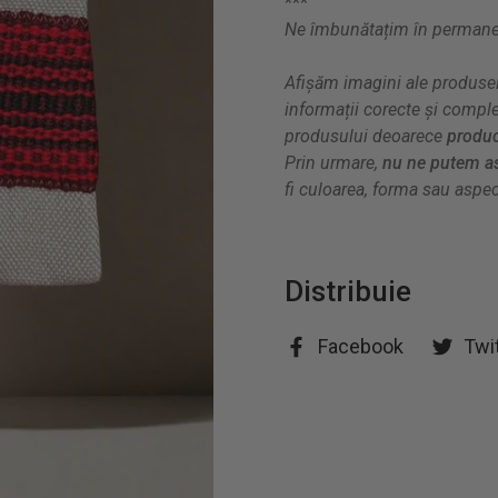
***
Ne îmbunătațim în permanenț
Afișăm imagini ale produsel
informații corecte și compl
produsului deoarece
produc
Prin urmare,
nu ne putem as
fi culoarea, forma sau aspect
Distribuie
Facebook
Twi