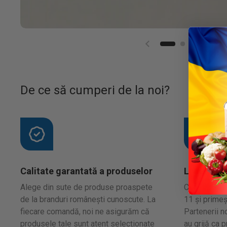
De ce să cumperi de la noi?
Calitate garantată a produselor
Livrare în
Alege din sute de produse proaspete
Comandă de l
de la branduri românești cunoscute. La
11 și primeș
fiecare comandă, noi ne asigurăm că
Partenerii no
produsele tale sunt atent selecționate
au grijă ca 