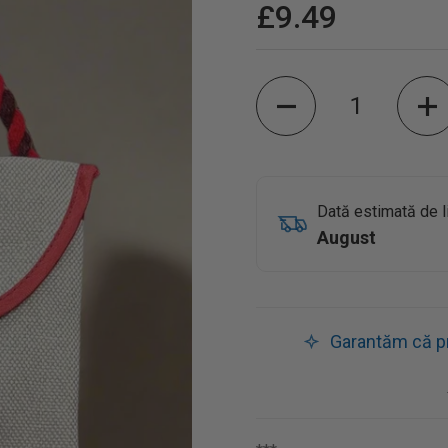
£9.49
Cantitate
Dată estimată de l
August
Garantăm că pro