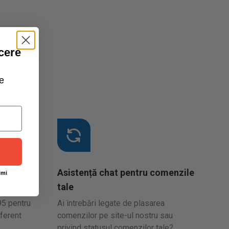
cere
e
Asistență chat pentru comenzile
imi
tale
95 pentru
Ai întrebări legate de plasarea
ferent
comenzilor pe site-ul nostru sau
privind statusul comenzilor tale?