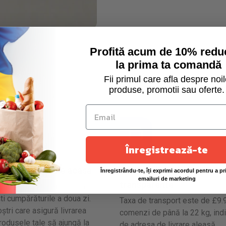
Profită acum de 10% redu
la prima ta comandă
Fii primul care afla despre noil
produse, promotii sau oferte.
Înregistrează-te
 siguranță la tine acasă
Costuri de transport
Înregistrându-te, îți exprimi acordul pentru a pr
emailuri de marketing
transparente
uni până joi până în ora
ti cumpărăturile a doua zi.
Taxa de transport este de £9.
ștri care asigură livrarea
comenzi de până la 22 kg, indi
produsele tale să ajungă la
de adresa de livrare aleasă.