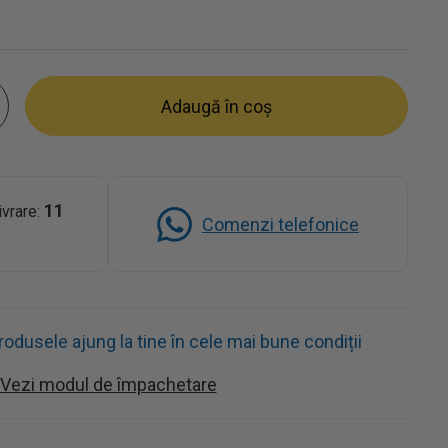
Adaugă în coș
11
ivrare:
Comenzi telefonice
dusele ajung la tine în cele mai bune condiții
Vezi modul de împachetare