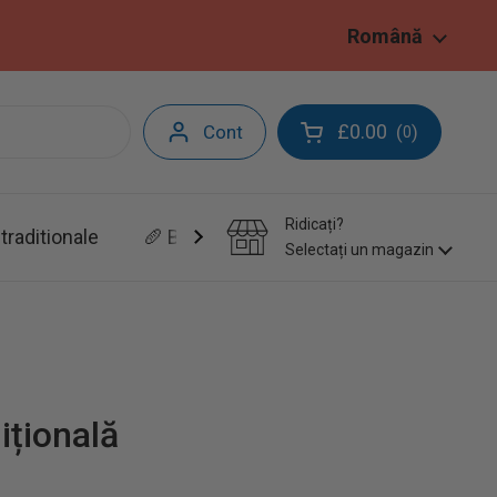
Limbă
Română
£0.00
Cont
(
)
0
Deschide coșul
Ridicați?
traditionale
🥖 Brutarie&Patiserie
Selectați un magazin
ițională