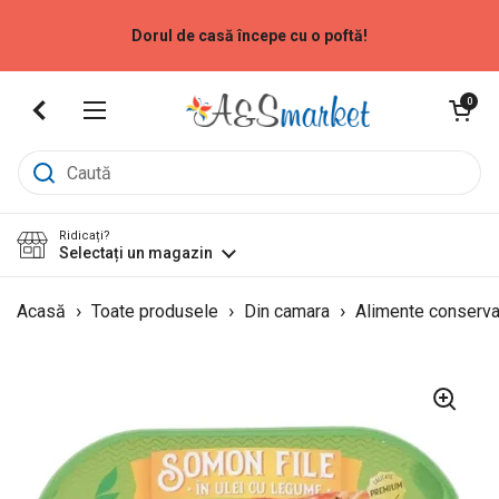
Sari la
Dorul de casă începe cu o poftă!
Deschide coș
0
Deschide meniu
Ridicați?
Selectați un magazin
›
›
›
Acasă
Toate produsele
Din camara
Alimente conserv