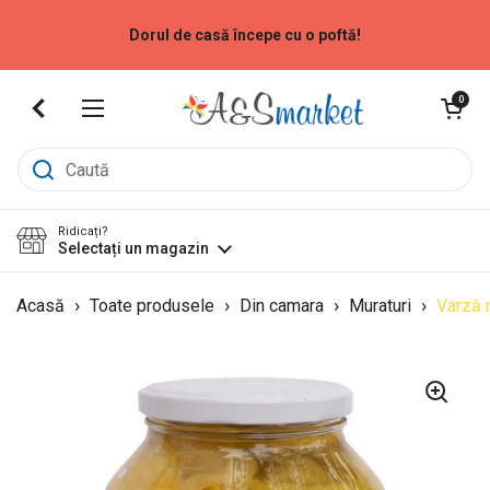
Sari la
Dorul de casă începe cu o poftă!
Deschide coș
0
Deschide meniu
Ridicați?
Selectați un magazin
›
›
›
›
Acasă
Toate produsele
Din camara
Muraturi
Varză 