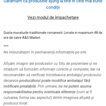
Garantăm că produsele ajung la tine în cele mai bune
condiții
Vezi modul de împachetare
Gusta muraturile traditionale romanesti. Livrate in maximum 48 de
ore de catre A&S Market.
***
Ne îmbunătațim în permanență informațiile pe site.
Afișăm imagini ale produselor cu titlu de prezentare și ne
străduim să furnizăm informații corecte și complete, dar vă
recomandăm să verificați întotdeauna ambalajul produsului
deoarece
producătorul poate modifica ambalajul fără
notificare prealabilă
. Prin urmare,
nu ne putem asuma
responsabilitatea pentru eventuale diferențe
(cum ar fi
culoarea, forma sau aspectul) dintre imaginea afișată și
produsul livrat.